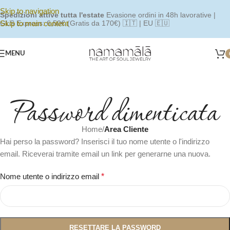
Skip to navigation
Spedizioni attive tutta l'estate
Evasione ordini in 48h lavorative |
Skip to main content
GLS Express: 6,50€ (Gratis da 170€) 🇮🇹 | EU 🇪🇺
MENU
Password dimenticata
Home
/
Area Cliente
Hai perso la password? Inserisci il tuo nome utente o l'indirizzo
email. Riceverai tramite email un link per generarne una nuova.
Nome utente o indirizzo email
*
RESETTARE LA PASSWORD