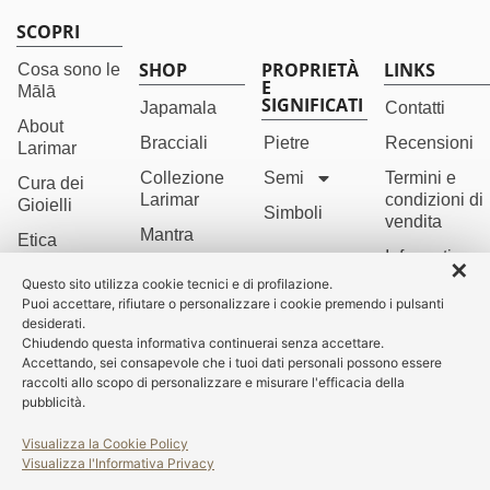
SCOPRI
SHOP
PROPRIETÀ
LINKS
Cosa sono le
E
Mālā
SIGNIFICATI
Japamala
Contatti
About
Bracciali
Pietre
Recensioni
Larimar
Collezione
Semi
Termini e
Cura dei
Larimar
condizioni di
Gioielli
Simboli
vendita
Mantra
Etica
Informativa
✕
Perle sacre
Chi è
sulla Privacy
Questo sito utilizza cookie tecnici e di profilazione.
Namamālā
Puoi accettare, rifiutare o personalizzare i cookie premendo i pulsanti
Orecchini
Cookie
desiderati.
Policy
Last Call
Chiudendo questa informativa continuerai senza accettare.
Accettando, sei consapevole che i tuoi dati personali possono essere
Credits
raccolti allo scopo di personalizzare e misurare l'efficacia della
pubblicità.
Visualizza la Cookie Policy
Visualizza l'Informativa Privacy