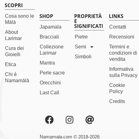
SCOPRI
SHOP
PROPRIETÀ
LINKS
Cosa sono le
E
Mālā
SIGNIFICATI
Japamala
Contatti
About
Bracciali
Pietre
Recensioni
Larimar
Collezione
Semi
Termini e
Cura dei
Larimar
condizioni di
Gioielli
Simboli
vendita
Mantra
Etica
Informativa
Perle sacre
Chi è
sulla Privacy
Namamālā
Orecchini
Cookie
Policy
Last Call
Credits
Namamala.com © 2018-2026