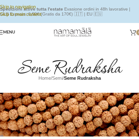
Skip to navigation
Spedizioni attive tutta l'estate
Evasione ordini in 48h lavorative |
Skip to main content
GLS Express: 6,50€ (Gratis da 170€) 🇮🇹 | EU 🇪🇺
MENU
Seme Rudraksha
Home
/
Semi
/
Seme Rudraksha