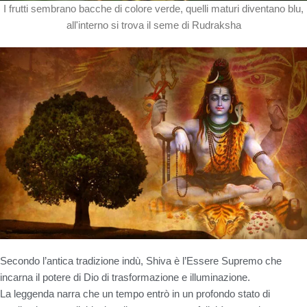
I frutti sembrano bacche di colore verde, quelli maturi diventano blu,
all'interno si trova il seme di Rudraksha
Secondo l’antica tradizione indù, Shiva è l’Essere Supremo che
incarna il potere di Dio di trasformazione e illuminazione.
La leggenda narra che un tempo entrò in un profondo stato di