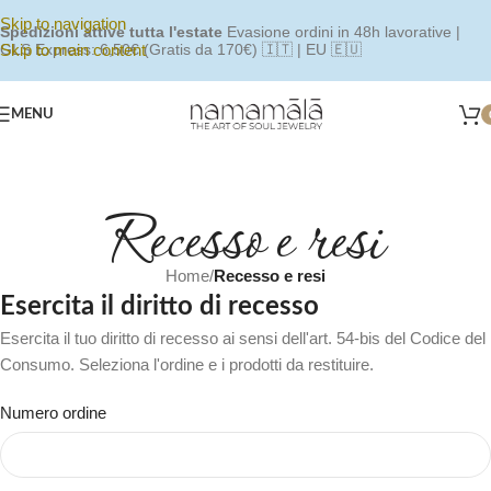
Skip to navigation
Spedizioni attive tutta l'estate
Evasione ordini in 48h lavorative |
Skip to main content
GLS Express: 6,50€ (Gratis da 170€) 🇮🇹 | EU 🇪🇺
MENU
Recesso e resi
Home
/
Recesso e resi
Esercita il diritto di recesso
Esercita il tuo diritto di recesso ai sensi dell'art. 54-bis del Codice del
Consumo. Seleziona l'ordine e i prodotti da restituire.
Numero ordine