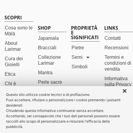
SCOPRI
SHOP
PROPRIETÀ
LINKS
Cosa sono le
E
Mālā
SIGNIFICATI
Japamala
Contatti
About
Bracciali
Pietre
Recensioni
Larimar
Collezione
Semi
Termini e
Cura dei
Larimar
condizioni di
Gioielli
Simboli
vendita
Mantra
Etica
Informativa
Perle sacre
Chi è
sulla Privacy
Namamālā
✕
Orecchini
Cookie
Questo sito utilizza cookie tecnici e di profilazione.
Policy
Puoi accettare, rifiutare o personalizzare i cookie premendo i pulsanti
Last Call
desiderati.
Credits
Chiudendo questa informativa continuerai senza accettare.
Accettando, sei consapevole che i tuoi dati personali possono essere
raccolti allo scopo di personalizzare e misurare l'efficacia della
pubblicità.