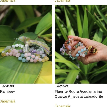
Japamala
Japamala
AVVISAMI
AVVISAMI
Rainbow
Fluorite Rudra Acquamarina
Quarzo Ametista Labradorite
Japamala
Japamala