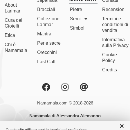
Japamala
Contatti
About
Bracciali
Pietre
Recensioni
Larimar
Collezione
Semi
Termini e
Cura dei
Larimar
condizioni di
Gioielli
Simboli
vendita
Mantra
Etica
Informativa
Perle sacre
Chi è
sulla Privacy
Namamālā
Orecchini
Cookie
Policy
Last Call
Credits
Namamala.com © 2018-2026
Namamala di Alessandra Alemanno
Via San Salvatore, 49b – 35127 – Padova
✕
Partita IVA: 05192200284
Questo sito utilizza cookie tecnici e di profilazione.