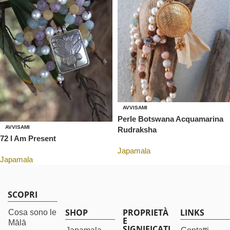
AVVISAMI
Perle Botswana Acquamarina
AVVISAMI
Rudraksha
72 I Am Present
Japamala
Japamala
SCOPRI
SHOP
PROPRIETÀ
LINKS
Cosa sono le
E
Mālā
SIGNIFICATI