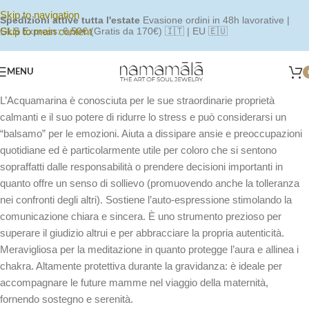
Skip to navigation
Spedizioni attive tutta l'estate
Evasione ordini in 48h lavorative |
Skip to main content
GLS Express: 6,50€ (Gratis da 170€) 🇮🇹 | EU 🇪🇺
MENU
L’Acquamarina è conosciuta per le sue straordinarie proprietà
calmanti e il suo potere di ridurre lo stress e può considerarsi un
“balsamo” per le emozioni. Aiuta a dissipare ansie e preoccupazioni
quotidiane ed è particolarmente utile per coloro che si sentono
sopraffatti dalle responsabilità o prendere decisioni importanti in
quanto offre un senso di sollievo (promuovendo anche la tolleranza
nei confronti degli altri). Sostiene l’auto-espressione stimolando la
comunicazione chiara e sincera. È uno strumento prezioso per
superare il giudizio altrui e per abbracciare la propria autenticità.
Meravigliosa per la meditazione in quanto protegge l’aura e allinea i
chakra. Altamente protettiva durante la gravidanza: è ideale per
accompagnare le future mamme nel viaggio della maternità,
fornendo sostegno e serenità.