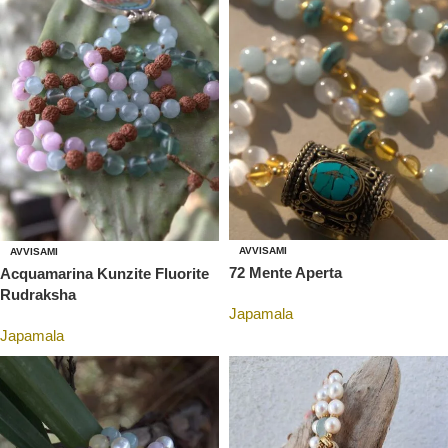
AVVISAMI
AVVISAMI
72 Mente Aperta
Acquamarina Kunzite Fluorite
Rudraksha
Japamala
Japamala