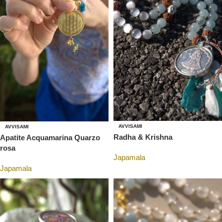
AVVISAMI
AVVISAMI
Radha & Krishna
Apatite Acquamarina Quarzo
rosa
Japamala
Japamala