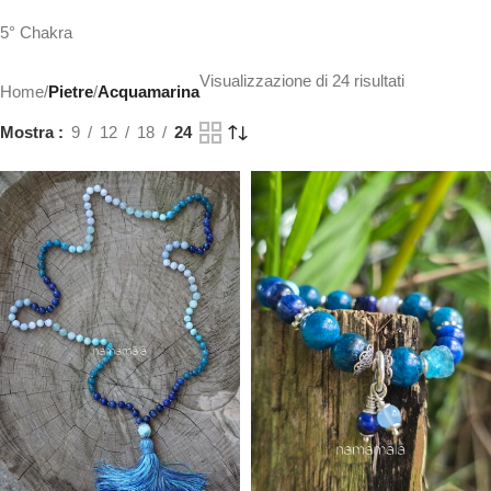
5° Chakra
Visualizzazione di 24 risultati
Home
/
Pietre
/
Acquamarina
Mostra
9
12
18
24