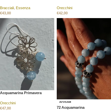
Bracciali
,
Essenza
Orecchini
€
43,00
€
42,00
Acquamarina Primavera
AVVISAMI
Orecchini
72 Acquamarina
€
47,00