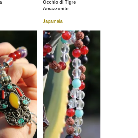
 Rudraksha
108 Sfumature di Verde
a
Occhio di Tigre
Amazzonite
€
145,00
Japamala