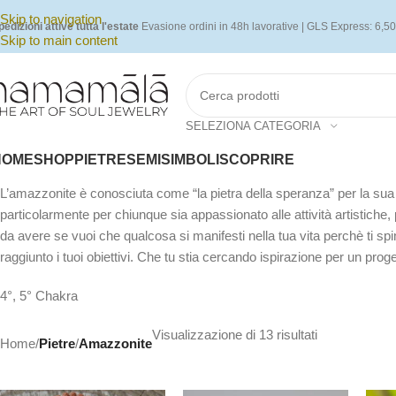
Skip to navigation
pedizioni attive tutta l'estate
Evasione ordini in 48h lavorative | GLS Express: 6,50
Skip to main content
SELEZIONA CATEGORIA
HOME
SHOP
PIETRE
SEMI
SIMBOLI
SCOPRIRE
L’amazzonite è conosciuta come “la pietra della speranza” per la sua
particolarmente per chiunque sia appassionato alle attività artistiche, 
da avere se vuoi che qualcosa si manifesti nella tua vita perchè ti spi
raggiunto i tuoi obiettivi. Che tu stia cercando ispirazione per un proge
4°, 5° Chakra
Visualizzazione di 13 risultati
Home
/
Pietre
/
Amazzonite