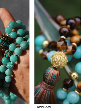
Scopri le Mālā
Quarzo
72 Ajna
Sguardo Cosmico
€
165,00
€
170,00
Vai allo SHOP
AVVISAMI