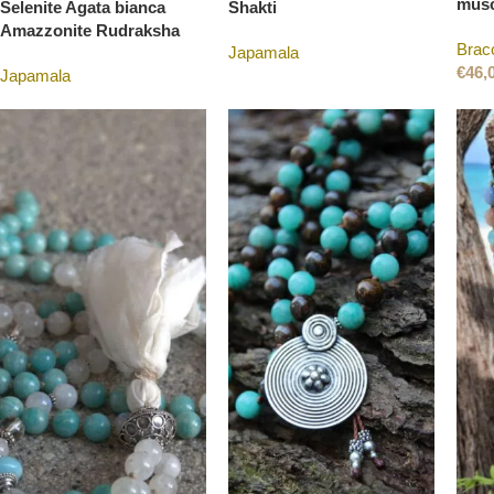
musc
Rudraksha Lapis
Cianite Perla Quarzo
Selenite Agata bianca
Shakti
Amazzonite Rudraksha
Bracc
€
165,00
€
185,00
Japamala
€
46,
Japamala