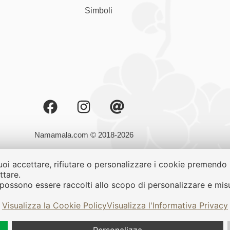
Simboli
Namamala.com © 2018-2026
Namamala di Alessandra Alemanno
uoi accettare, rifiutare o personalizzare i cookie premendo i
Via San Salvatore, 49b – 35127 – Padova
ttare.
Partita IVA: 05192200284
possono essere raccolti allo scopo di personalizzare e misur
iprodotta senza autorizzazione scritta. Tutte le fotografie sono prote
Visualizza la Cookie Policy
Visualizza l'Informativa Privacy