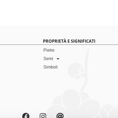
72 Ajna
Sguardo Cosmico
Turchese
€
165,00
€
170,00
€
170,00
Vai allo SHOP
PROPRIETÀ E SIGNIFICATI
Pietre
Semi
Simboli