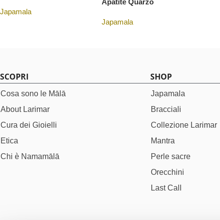
Apatite Quarzo
Rudraksha Lapis
Cianite Perla Quarzo
Japamala
Japamala
€
165,00
€
185,00
SCOPRI
SHOP
Cosa sono le Mālā
Japamala
About Larimar
Bracciali
Cura dei Gioielli
Collezione Larimar
Etica
Mantra
Chi è Namamālā
Perle sacre
Orecchini
Last Call