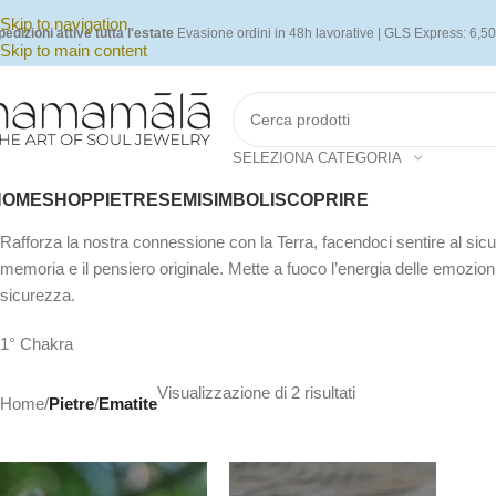
Skip to navigation
pedizioni attive tutta l'estate
Evasione ordini in 48h lavorative | GLS Express: 6,50
Skip to main content
SELEZIONA CATEGORIA
HOME
SHOP
PIETRE
SEMI
SIMBOLI
SCOPRIRE
Rafforza la nostra connessione con la Terra, facendoci sentire al sicur
memoria e il pensiero originale. Mette a fuoco l’energia delle emozion
sicurezza.
1° Chakra
Visualizzazione di 2 risultati
Home
/
Pietre
/
Ematite