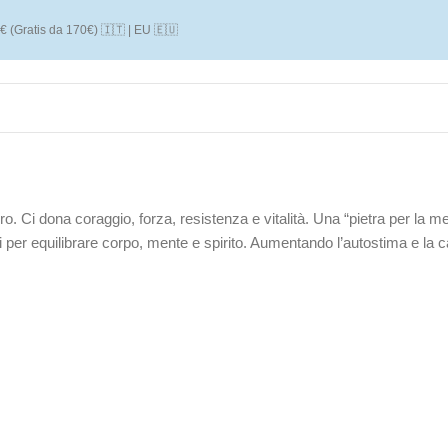
€ (Gratis da 170€) 🇮🇹 | EU 🇪🇺
o. Ci dona coraggio, forza, resistenza e vitalità. Una “pietra per la m
i per equilibrare corpo, mente e spirito. Aumentando l’autostima e la c