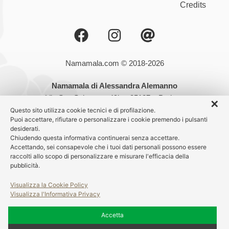
Credits
Namamala.com © 2018-2026
Namamala di Alessandra Alemanno
Via San Salvatore, 49b – 35127 – Padova
✕
Partita IVA: 05192200284
Questo sito utilizza cookie tecnici e di profilazione.
Puoi accettare, rifiutare o personalizzare i cookie premendo i pulsanti
desiderati.
Nessuna parte dei testi può essere riprodotta senza autorizzazione
Chiudendo questa informativa continuerai senza accettare.
scritta. Tutte le fotografie sono protette da copyright ©
Accettando, sei consapevole che i tuoi dati personali possono essere
raccolti allo scopo di personalizzare e misurare l'efficacia della
pubblicità.
Visualizza la Cookie Policy
Visualizza l'Informativa Privacy
Accetta