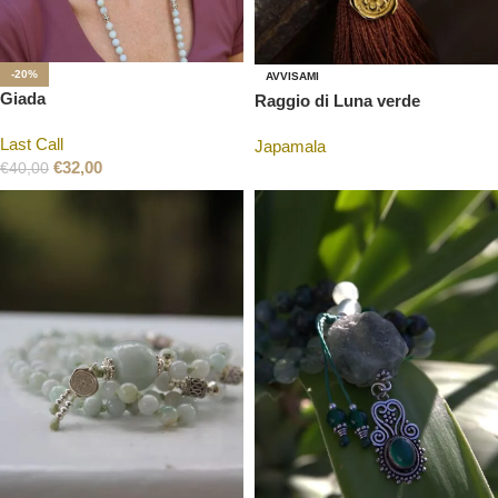
-20%
AVVISAMI
Giada
Raggio di Luna verde
Last Call
Japamala
€
32,00
€
40,00