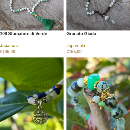
108 Sfumature di Verde
Granato Giada
Japamala
Japamala
€
145,00
€
155,00