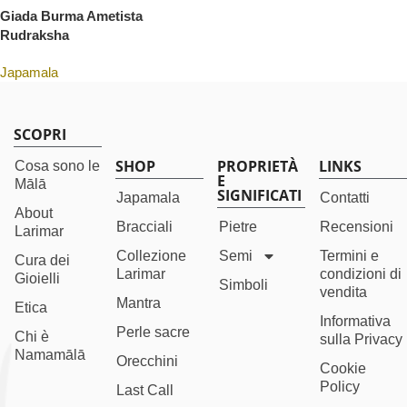
Giada Burma Ametista
Rudraksha
Japamala
SCOPRI
SHOP
PROPRIETÀ
LINKS
Cosa sono le
E
Mālā
SIGNIFICATI
Japamala
Contatti
About
Bracciali
Pietre
Recensioni
Larimar
Collezione
Semi
Termini e
Cura dei
Larimar
condizioni di
Gioielli
Simboli
vendita
Mantra
Etica
Informativa
Perle sacre
Chi è
sulla Privacy
Namamālā
Orecchini
Cookie
Policy
Last Call