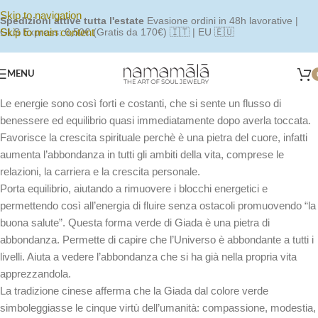
Skip to navigation
Spedizioni attive tutta l'estate
Evasione ordini in 48h lavorative |
Skip to main content
GLS Express: 6,50€ (Gratis da 170€) 🇮🇹 | EU 🇪🇺
MENU
Le energie sono così forti e costanti, che si sente un flusso di
benessere ed equilibrio quasi immediatamente dopo averla toccata.
Favorisce la crescita spirituale perchè è una pietra del cuore, infatti
aumenta l’abbondanza in tutti gli ambiti della vita, comprese le
relazioni, la carriera e la crescita personale.
Porta equilibrio, aiutando a rimuovere i blocchi energetici e
permettendo così all’energia di fluire senza ostacoli promuovendo “la
buona salute”. Questa forma verde di Giada è una pietra di
abbondanza. Permette di capire che l’Universo è abbondante a tutti i
livelli. Aiuta a vedere l’abbondanza che si ha già nella propria vita
apprezzandola.
La tradizione cinese afferma che la Giada dal colore verde
simboleggiasse le cinque virtù dell’umanità: compassione, modestia,