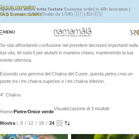
Skip to navigation
Spedizioni attive tutta l'estate
Evasione ordini in 48h lavorative |
Skip to main content
GLS Express: 6,50€ (Gratis da 170€) 🇮🇹 | EU 🇪🇺
MENU
Se stai affrontando confusione nel prendere decisioni importanti nella
tua vita, lei sarà lì per aiutarti in maniera chiara, mantenendo la tua
mente ottimista.
Essendo una gemma del Chakra del Cuore, questa pietra crea un
ponte tra i tre chakra superiori e i tre chakra inferiori.
4° Chakra
Visualizzazione di 3 risultati
Home
/
Pietre
/
Onice verde
Mostra
9
12
18
24