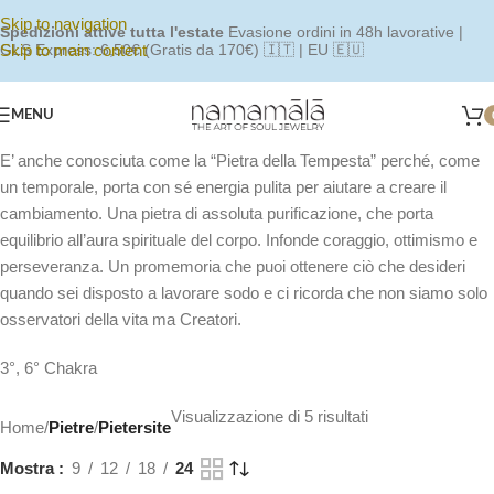
Skip to navigation
Spedizioni attive tutta l'estate
Evasione ordini in 48h lavorative |
Skip to main content
GLS Express: 6,50€ (Gratis da 170€) 🇮🇹 | EU 🇪🇺
MENU
E’ anche conosciuta come la “Pietra della Tempesta” perché, come
un temporale, porta con sé energia pulita per aiutare a creare il
cambiamento. Una pietra di assoluta purificazione, che porta
equilibrio all’aura spirituale del corpo. Infonde coraggio, ottimismo e
perseveranza. Un promemoria che puoi ottenere ciò che desideri
quando sei disposto a lavorare sodo e ci ricorda che non siamo solo
osservatori della vita ma Creatori.
3°, 6° Chakra
Visualizzazione di 5 risultati
Home
/
Pietre
/
Pietersite
Mostra
9
12
18
24