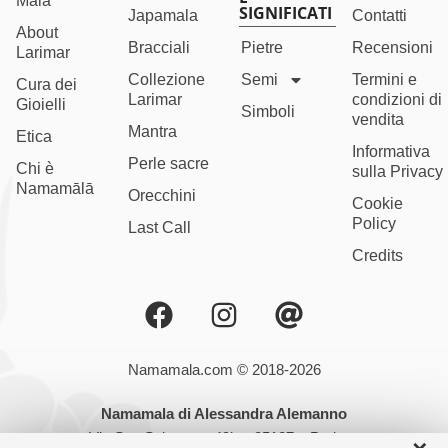
Mālā
SIGNIFICATI
Japamala
Contatti
About
Bracciali
Pietre
Recensioni
Larimar
Collezione
Semi
Termini e
Cura dei
Larimar
condizioni di
Gioielli
Simboli
vendita
Mantra
Etica
Informativa
Perle sacre
Chi è
sulla Privacy
Namamālā
Orecchini
Cookie
Policy
Last Call
Credits
Namamala.com © 2018-2026
Namamala di Alessandra Alemanno
Via San Salvatore, 49b – 35127 – Padova