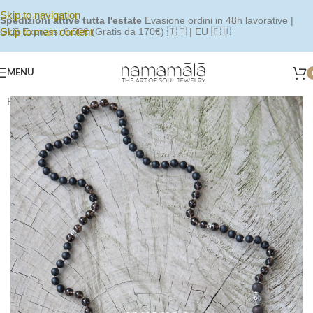
Skip to navigation
Spedizioni attive tutta l'estate
Evasione ordini in 48h lavorative |
Skip to main content
GLS Express: 6,50€ (Gratis da 170€) 🇮🇹 | EU 🇪🇺
MENU
Home
/
Shop
/
Japamala