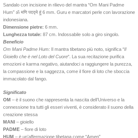
Sandalo con incisione in rilievo del mantra “Om Mani Padme
Hum” ॐ मणि पदद्मे हूं 6 mm. Guru e marcatori perle con lavorazione
indonesiana.
Dimensione pietre:
6 mm.
Lunghezza totale:
87 cm. Indossabile solo a giro singolo.
Beneficio
Om Mani Padme Hum:
Il mantra tibetano più noto, significa “
Il
Gioiello che è nel Loto del Cuore
“. La sua recitazione purifica
emozioni e karma negativo, aiutandoci a raggiungere la purezza,
la compassione e la saggezza, come il fiore di loto che sboccia
immacolato dal fango.
Significato
OM
– è il suono che rappresenta la nascita dell’Universo e la
connessione tra tutti gli esseri viventi, è considerato il suono della
creazione stessa
MANI
– gioiello
PADME
– fiore di loto
HUM
– è un’affermazione tibetana come “Amen”