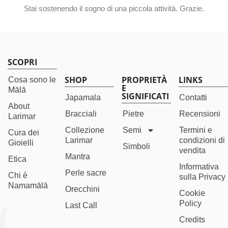
Stai sostenendo il sogno di una piccola attività. Grazie.
SCOPRI
SHOP
PROPRIETÀ
LINKS
Cosa sono le
E
Mālā
SIGNIFICATI
Japamala
Contatti
About
Bracciali
Pietre
Recensioni
Larimar
Collezione
Semi
Termini e
Cura dei
Larimar
condizioni di
Gioielli
Simboli
vendita
Mantra
Etica
Informativa
Perle sacre
Chi è
sulla Privacy
Namamālā
Orecchini
Cookie
Policy
Last Call
Credits