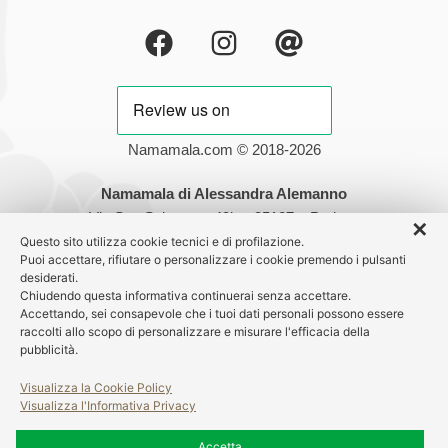
Namamala.com © 2018-2026
Namamala di Alessandra Alemanno
Via San Salvatore, 49b – 35127 – Padova
✕
Partita IVA: 05192200284
Questo sito utilizza cookie tecnici e di profilazione.
Puoi accettare, rifiutare o personalizzare i cookie premendo i pulsanti
desiderati.
Nessuna parte dei testi può essere riprodotta senza autorizzazione
Chiudendo questa informativa continuerai senza accettare.
scritta. Tutte le fotografie sono protette da copyright ©
Accettando, sei consapevole che i tuoi dati personali possono essere
raccolti allo scopo di personalizzare e misurare l'efficacia della
pubblicità.
Visualizza la Cookie Policy
Visualizza l'Informativa Privacy
Accetta