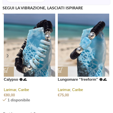
SEGUI LA VIBRAZIONE, LASCIATI ISPIRARE
Calypso 🥥🌊
Lungomare “freeform” 🥥🌊
Larimar
,
Caribe
Larimar
,
Caribe
€
80,00
€
75,00
1 disponibile