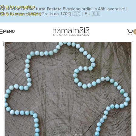
Skip to navigation
Spedizioni attive tutta l'estate
Evasione ordini in 48h lavorative |
Skip to main content
GLS Express: 6,50€ (Gratis da 170€) 🇮🇹 | EU 🇪🇺
MENU
Home
/
Shop
/
Japamala