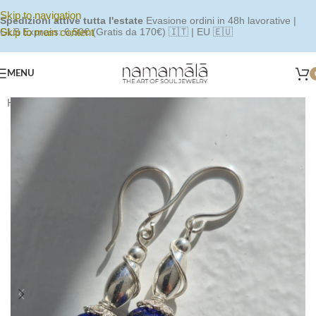
Skip to navigation
Spedizioni attive tutta l'estate
Evasione ordini in 48h lavorative |
Skip to main content
GLS Express: 6,50€ (Gratis da 170€) 🇮🇹 | EU 🇪🇺
MENU
Home
/
Shop
/
Orecchini