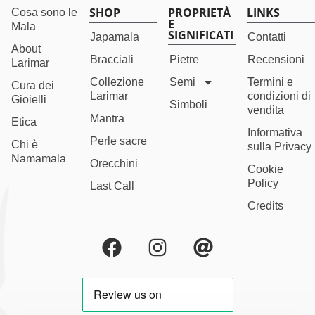
SHOP
PROPRIETÀ
LINKS
Cosa sono le
E
Mālā
SIGNIFICATI
Japamala
Contatti
About
Bracciali
Pietre
Recensioni
Larimar
Collezione
Semi
Termini e
Cura dei
Larimar
condizioni di
Gioielli
Simboli
vendita
Mantra
Etica
Informativa
Perle sacre
Chi è
sulla Privacy
Namamālā
Orecchini
Cookie
Policy
Last Call
Credits